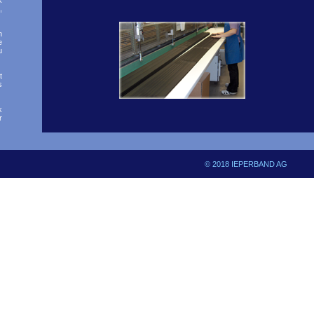
k
,
n
e
u
t
s
k
r
© 2018 IEPERBAND AG