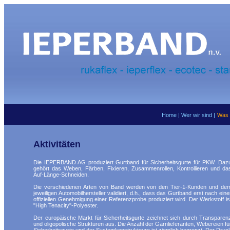
Home
|
Wer wir sind
|
Was 
Aktivitäten
Die IEPERBAND AG produziert Gurtband für Sicherheitsgurte für PKW. Daz
gehört das Weben, Färben, Fixieren, Zusammenrollen, Kontrollieren und da
Auf-Länge-Schneiden.
Die verschiedenen Arten von Band werden von den Tier-1-Kunden und de
jeweiligen Automobilhersteller validiert, d.h., dass das Gurtband erst nach eine
offiziellen Genehmigung einer Referenzprobe produziert wird. Der Werkstoff is
"High Tenacity"-Polyester.
Der europäische Markt für Sicherheitsgurte zeichnet sich durch Transparen
und oligopolische Strukturen aus. Die Anzahl der Garnlieferanten, Webereien fü