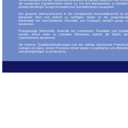
Sicherheitsgurte und der Systemkonstrukteure ist ziemlich begrenzt. Der Druc
der asiatischen Garnlieferanten nimmt zu. Um ihre Marktposition zu behalten
arbeitet die Berger Group mit asiatischen Garnlieferanten zusammen.
Der gesamte Jahresverbrauch in der europäischen Automobilbranche ist ei
bekannter Wert und einfach zu verfolgen. Daher ist der proportional
Marktanteil der verschiedenen Hersteller von Gurtband ziemlich genau z
bestimmen.
Preisgünstige Werkstoffe, Kontrolle der Lohnkosten, Flexibilität und Qualitä
werden immer mehr zu zentralen Elementen, welche die Stärke de
Unternehmens bestimmen.
Die höheren Qualitätsanforderungen und der ständig wachsende Preisdruc
zwingen uns dazu, unsere Prozesse immer wieder zu optimieren, um effiziente
und preisgünstiger zu produzieren.