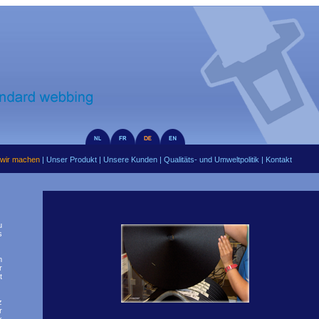
wir machen
|
Unser Produkt
|
Unsere Kunden
|
Qualitäts- und Umweltpolitik
|
Kontakt
u
s
m
r
t
z
r