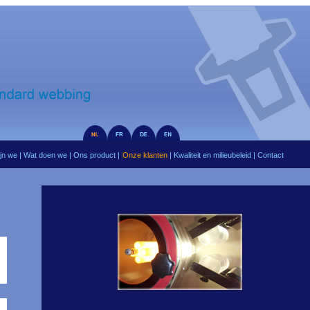
ijn we
|
Wat doen we
|
Ons product
|
Onze klanten
|
Kwaliteit en milieubeleid
|
Contact